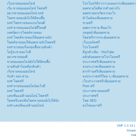
เว็บขายของออนไลน์
โปรโมทวิธีการวางแผนการเพิ่มยอดขา
เริ่ม ขายของออนไลน์ โพสฟรี
ยอดขายไม่ดีควรทำอย่างไร
อยากขายของออนไลน์ smf
ยอดขายตกเกิดจากอะไร
โพสขายของยังไงให้มีคนซื้อ
ทำไมต้องเพิ่มยอดขาย
smf โพสขายของแบบไหนดี
ขายฟรี
smf ขายของออนไลน์ที่ไหนดี
ยอดการขาย คืออะไร
เทคนิคการโพสต์ขายของ
กลยุทธ์เพิ่มยอดขาย
smf โพสต์ขายของให้ยอดขายปัง
โพสฟรีการกระตุ้นยอดขาย
โพสต์ขายของให้ยอดขายปังโพสฟรี
เว็บบอร์ดฟรี
smf ขายของในกลุ่มซื้อขายสินค้า
โปรโมทฟรี
ไม่รู้จะขายอะไรดี
มีลูกค้าเพิ่ม - YouTube
อยากขายของดี
ผลักดันยอดขายโปรโมทฟรี
ขายของออนไลน์ยังไงให้มีคนซื้อ
ประกาศฟรีเพิ่มยอดขาย
ขายสินค้าไม่สต๊อกสินค้า
ลงประกาศเพิ่มยอดขาย
เริ่มขายของออนไลน์
ฝากร้านฟรีเพิ่มยอดขาย
รับทำ seo ด่วน
ลงประกาศฟรีใหม่ ๆ เพิ่มยอดขาย
smf โพสฟรี
เว็บประกาศฟรีเพิ่มยอดขาย
smf ขายของออนไลน์อะไรดี
Post ฟรี
smf โพสฟรี
ประกาศขายของฟรี
แคปชั่นแม่ค้าออนไลน์ โพสฟรี
ประกาศฟรี
โพสฟรีแคปชั่นโพสขายของยังไงให้ปัง
โพส SEO
smf แคปชั่นแม่ค้าออนไลน์
ลงโฆษณาฟรี
SMF 2.0.19
|
Simpl
SM