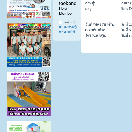
tookonepost999 
กระทู้:
2382 (
Hero 
อายุ:
ยังไม่
Member
ออฟไลน์
วันที่สมัครสมาชิก:
วันที่
แสดงกระทู้
เวลาท้องถิ่น:
วันที่ 
แสดงสถิติ
ใช้งานล่าสุด:
วันนี้
เว