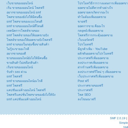
เว็บขายของออนไลน์
โปรโมทวิธีการวางแผนการเพิ่มยอดขา
เริ่ม ขายของออนไลน์ โพสฟรี
ยอดขายไม่ดีควรทำอย่างไร
อยากขายของออนไลน์ smf
ยอดขายตกเกิดจากอะไร
โพสขายของยังไงให้มีคนซื้อ
ทำไมต้องเพิ่มยอดขาย
smf โพสขายของแบบไหนดี
ขายฟรี
smf ขายของออนไลน์ที่ไหนดี
ยอดการขาย คืออะไร
เทคนิคการโพสต์ขายของ
กลยุทธ์เพิ่มยอดขาย
smf โพสต์ขายของให้ยอดขายปัง
โพสฟรีการกระตุ้นยอดขาย
โพสต์ขายของให้ยอดขายปังโพสฟรี
เว็บบอร์ดฟรี
smf ขายของในกลุ่มซื้อขายสินค้า
โปรโมทฟรี
ไม่รู้จะขายอะไรดี
มีลูกค้าเพิ่ม - YouTube
อยากขายของดี
ผลักดันยอดขายโปรโมทฟรี
ขายของออนไลน์ยังไงให้มีคนซื้อ
ประกาศฟรีเพิ่มยอดขาย
ขายสินค้าไม่สต๊อกสินค้า
ลงประกาศเพิ่มยอดขาย
เริ่มขายของออนไลน์
ฝากร้านฟรีเพิ่มยอดขาย
รับทำ seo ด่วน
ลงประกาศฟรีใหม่ ๆ เพิ่มยอดขาย
smf โพสฟรี
เว็บประกาศฟรีเพิ่มยอดขาย
smf ขายของออนไลน์อะไรดี
Post ฟรี
smf โพสฟรี
ประกาศขายของฟรี
แคปชั่นแม่ค้าออนไลน์ โพสฟรี
ประกาศฟรี
โพสฟรีแคปชั่นโพสขายของยังไงให้ปัง
โพส SEO
smf แคปชั่นแม่ค้าออนไลน์
ลงโฆษณาฟรี
SMF 2.0.19
|
Simpl
SM