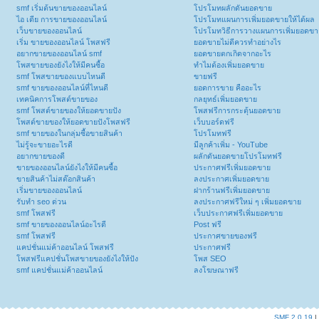
smf เริ่มต้นขายของออนไลน์
โปรโมทผลักดันยอดขาย
ไอ เดีย การขายของออนไลน์
โปรโมทแผนการเพิ่มยอดขายให้ได้ผล
เว็บขายของออนไลน์
โปรโมทวิธีการวางแผนการเพิ่มยอดขา
เริ่ม ขายของออนไลน์ โพสฟรี
ยอดขายไม่ดีควรทำอย่างไร
อยากขายของออนไลน์ smf
ยอดขายตกเกิดจากอะไร
โพสขายของยังไงให้มีคนซื้อ
ทำไมต้องเพิ่มยอดขาย
smf โพสขายของแบบไหนดี
ขายฟรี
smf ขายของออนไลน์ที่ไหนดี
ยอดการขาย คืออะไร
เทคนิคการโพสต์ขายของ
กลยุทธ์เพิ่มยอดขาย
smf โพสต์ขายของให้ยอดขายปัง
โพสฟรีการกระตุ้นยอดขาย
โพสต์ขายของให้ยอดขายปังโพสฟรี
เว็บบอร์ดฟรี
smf ขายของในกลุ่มซื้อขายสินค้า
โปรโมทฟรี
ไม่รู้จะขายอะไรดี
มีลูกค้าเพิ่ม - YouTube
อยากขายของดี
ผลักดันยอดขายโปรโมทฟรี
ขายของออนไลน์ยังไงให้มีคนซื้อ
ประกาศฟรีเพิ่มยอดขาย
ขายสินค้าไม่สต๊อกสินค้า
ลงประกาศเพิ่มยอดขาย
เริ่มขายของออนไลน์
ฝากร้านฟรีเพิ่มยอดขาย
รับทำ seo ด่วน
ลงประกาศฟรีใหม่ ๆ เพิ่มยอดขาย
smf โพสฟรี
เว็บประกาศฟรีเพิ่มยอดขาย
smf ขายของออนไลน์อะไรดี
Post ฟรี
smf โพสฟรี
ประกาศขายของฟรี
แคปชั่นแม่ค้าออนไลน์ โพสฟรี
ประกาศฟรี
โพสฟรีแคปชั่นโพสขายของยังไงให้ปัง
โพส SEO
smf แคปชั่นแม่ค้าออนไลน์
ลงโฆษณาฟรี
SMF 2.0.19
|