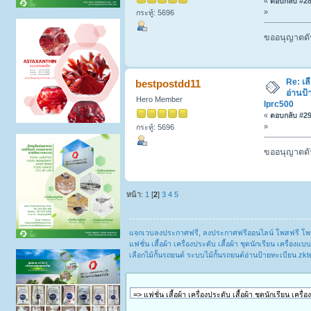
«
ตอบกลับ #28 
»
กระทู้: 5696
ขออนุญาตดัน
Re: เล
bestpostdd11
อ่านป้
Hero Member
lprc500
«
ตอบกลับ #29 
»
กระทู้: 5696
ขออนุญาตดัน
หน้า:
1
[
2
]
3
4
5
แจกเวบลงประกาศฟรี, ลงประกาศฟรีออนไลน์ โพสฟรี โพ
แฟชั่น เสื้อผ้า เครื่องประดับ เสื้อผ้า ชุดนักเรียน เครื่
เลือกไม้กั้นรถยนต์ ระบบไม้กั้นรถยนต์อ่านป้ายทะเบียน zk