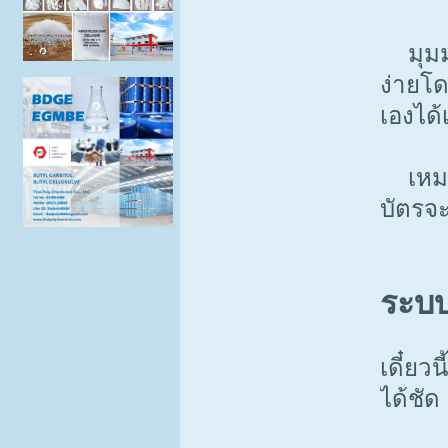
มุมมอง
ง่ายโด
เองได้
เหมาะ
บัตรจะ
ระบบ
เดี๋ยว
ได้ชัด