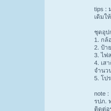
tips :
เดิมให
ชุดอุป
1. กล้
2. ป้า
3. ไฟส
4. เสา
จำนวน
5. โป
note 
รปภ. ท
ติดต่อ