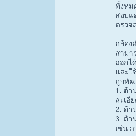
ทั้งห
สอบแล
ตรวจส
กล้องอ
สามารถ
ออกได
และใช้
ถูกพั
1. ด้า
ละเอี
2. ด้
3. ด้า
เช่น 