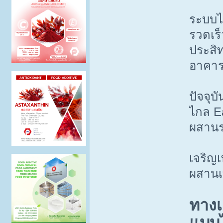
ระบบไม
รวดเร
ประสิ
อาคาร
ปัจจุบ
ไกล E
ผสานร
เจริญเ
ผสานเ
ทางเ
แบบไ