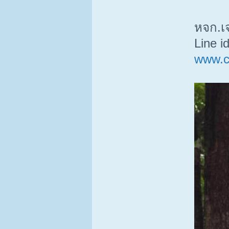
หจก.เ
Line i
www.c