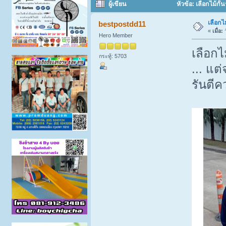
ผู้เขียน
หัวข้อ: เลือกไม้กั
เลือกไ
bestpostdd11
«
เมื่อ:
ว
Hero Member
เลือกไ
กระทู้: 5703
... แต
รันตี