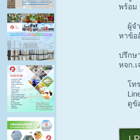
พร้อม
ผู้จำห
หาข้ออ
ปรึกษ
หจก.เ
โทร. 
Line 
ดูข้อม