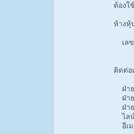
ต้องใช
ห้างหุ
เลขที
ติดต่อเ
ฝ่ายข
ฝ่ายบ
ฝ่ายบ
ไลน์ไ
อีเมล