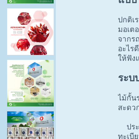
ปกติเร
มอเตอร
จากรถส
อะไรดี
ให้ฟั
ระบบ
ไม้กั้
สะดวก
ประโยช
ทะเบีย