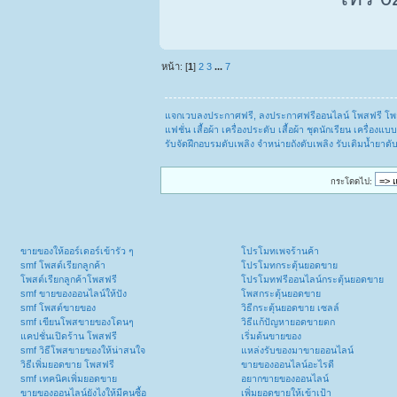
หน้า: [
1
]
2
3
...
7
แจกเวบลงประกาศฟรี, ลงประกาศฟรีออนไลน์ โพสฟรี โพ
แฟชั่น เสื้อผ้า เครื่องประดับ เสื้อผ้า ชุดนักเรียน เครื่
รับจัดฝึกอบรมดับเพลิง จำหน่ายถังดับเพลิง รับเติมน้ำยาด
กระโดดไป:
ขายของให้ออร์เดอร์เข้ารัว ๆ
โปรโมทเพจร้านค้า
smf โพสต์เรียกลูกค้า
โปรโมทกระตุ้นยอดขาย
โพสต์เรียกลูกค้าโพสฟรี
โปรโมทฟรีออนไลน์กระตุ้นยอดขาย
smf ขายของออนไลน์ให้ปัง
โพสกระตุ้นยอดขาย
smf โพสต์ขายของ
วิธีกระตุ้นยอดขาย เซลล์
smf เขียนโพสขายของโดนๆ
วิธีแก้ปัญหายอดขายตก
แคปชั่นเปิดร้าน โพสฟรี
เริ่มต้นขายของ
smf วิธีโพสขายของให้น่าสนใจ
แหล่งรับของมาขายออนไลน์
วิธีเพิ่มยอดขาย โพสฟรี
ขายของออนไลน์อะไรดี
smf เทคนิคเพิ่มยอดขาย
อยากขายของออนไลน์
ขายของออนไลน์ยังไงให้มีคนซื้อ
เพิ่มยอดขายให้เข้าเป้า