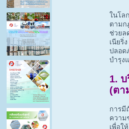
ในโลก
ตามกฎ
ช่วยลด
เนียร
ปลอดภ
บำรุง
1. บ
(ตา
การมี
ความช
เพื่อใ