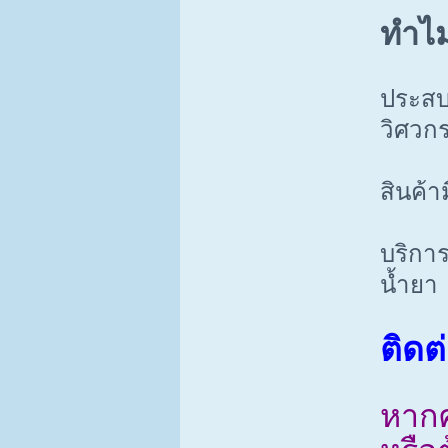
ทำไมต
ประสบ
วิศวก
สินค้า
บริการ
น้ำยา
ติดต่
หากค