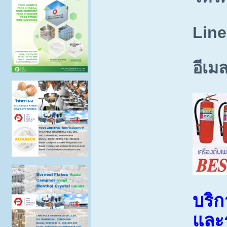
Line
อีเม
บริก
และร