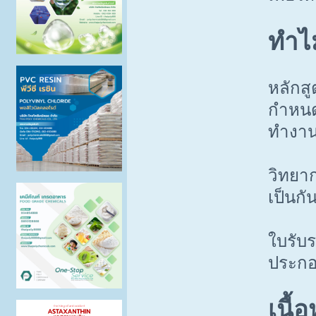
ทำไม
หลักส
กำหนด
ทำงา
วิทยาก
เป็นกั
ใบรับร
ประกอ
เนื้