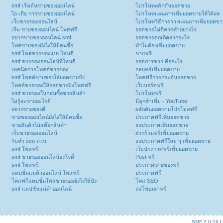
smf เริ่มต้นขายของออนไลน์
โปรโมทผลักดันยอดขาย
ไอ เดีย การขายของออนไลน์
โปรโมทแผนการเพิ่มยอดขายให้ได้ผล
เว็บขายของออนไลน์
โปรโมทวิธีการวางแผนการเพิ่มยอดขา
เริ่ม ขายของออนไลน์ โพสฟรี
ยอดขายไม่ดีควรทำอย่างไร
อยากขายของออนไลน์ smf
ยอดขายตกเกิดจากอะไร
โพสขายของยังไงให้มีคนซื้อ
ทำไมต้องเพิ่มยอดขาย
smf โพสขายของแบบไหนดี
ขายฟรี
smf ขายของออนไลน์ที่ไหนดี
ยอดการขาย คืออะไร
เทคนิคการโพสต์ขายของ
กลยุทธ์เพิ่มยอดขาย
smf โพสต์ขายของให้ยอดขายปัง
โพสฟรีการกระตุ้นยอดขาย
โพสต์ขายของให้ยอดขายปังโพสฟรี
เว็บบอร์ดฟรี
smf ขายของในกลุ่มซื้อขายสินค้า
โปรโมทฟรี
ไม่รู้จะขายอะไรดี
มีลูกค้าเพิ่ม - YouTube
อยากขายของดี
ผลักดันยอดขายโปรโมทฟรี
ขายของออนไลน์ยังไงให้มีคนซื้อ
ประกาศฟรีเพิ่มยอดขาย
ขายสินค้าไม่สต๊อกสินค้า
ลงประกาศเพิ่มยอดขาย
เริ่มขายของออนไลน์
ฝากร้านฟรีเพิ่มยอดขาย
รับทำ seo ด่วน
ลงประกาศฟรีใหม่ ๆ เพิ่มยอดขาย
smf โพสฟรี
เว็บประกาศฟรีเพิ่มยอดขาย
smf ขายของออนไลน์อะไรดี
Post ฟรี
smf โพสฟรี
ประกาศขายของฟรี
แคปชั่นแม่ค้าออนไลน์ โพสฟรี
ประกาศฟรี
โพสฟรีแคปชั่นโพสขายของยังไงให้ปัง
โพส SEO
smf แคปชั่นแม่ค้าออนไลน์
ลงโฆษณาฟรี
SMF 2.0.19
|