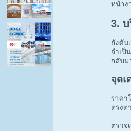
หน้างา
3. บ
ถังดับ
จำเป็น
กลับม
จุดเ
ราคาโ
ตรงตา
ตรวจเช