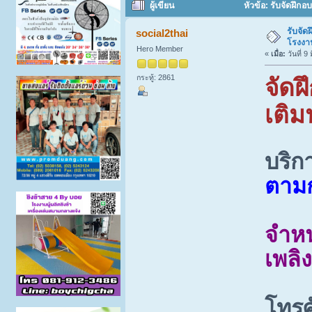
ผู้เขียน
หัวข้อ: รับจัดฝึกอ
รับจัด
social2thai
โรงงา
Hero Member
«
เมื่อ:
วันที่ 9
กระทู้: 2861
จัดฝ
เติม
บริก
ตาม
จำหน
เพลิ
โทรศ