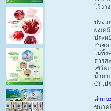
ไว้วา
ประเภท
ผงเคมี
ประหย
ก๊าซค
ไม่ทิ
สารสะอ
เซิร์ฟ
น้ำยาเ
C)",ปร
คำแน
ขนาดกี