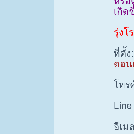
หรือ
เกิดข
รุ่งโ
ที่ตั้ง:
ดอนเ
โทรศ
Line
อีเมล