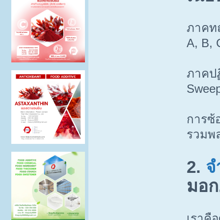
ภาคทฤษ
A, B, 
ภาคปฏิ
Sweep
การซ้
รวมพล
2.
จ
มอก
เราคือ