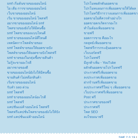
smf เริ่มต้นขายของออนไลน์
โปรโมทผลักดันยอดขาย
ไอ เดีย การขายของออนไลน์
โปรโมทแผนการเพิ่มยอดขายให้ได้ผล
เว็บขายของออนไลน์
โปรโมทวิธีการวางแผนการเพิ่มยอดขา
เริ่ม ขายของออนไลน์ โพสฟรี
ยอดขายไม่ดีควรทำอย่างไร
อยากขายของออนไลน์ smf
ยอดขายตกเกิดจากอะไร
โพสขายของยังไงให้มีคนซื้อ
ทำไมต้องเพิ่มยอดขาย
smf โพสขายของแบบไหนดี
ขายฟรี
smf ขายของออนไลน์ที่ไหนดี
ยอดการขาย คืออะไร
เทคนิคการโพสต์ขายของ
กลยุทธ์เพิ่มยอดขาย
smf โพสต์ขายของให้ยอดขายปัง
โพสฟรีการกระตุ้นยอดขาย
โพสต์ขายของให้ยอดขายปังโพสฟรี
เว็บบอร์ดฟรี
smf ขายของในกลุ่มซื้อขายสินค้า
โปรโมทฟรี
ไม่รู้จะขายอะไรดี
มีลูกค้าเพิ่ม - YouTube
อยากขายของดี
ผลักดันยอดขายโปรโมทฟรี
ขายของออนไลน์ยังไงให้มีคนซื้อ
ประกาศฟรีเพิ่มยอดขาย
ขายสินค้าไม่สต๊อกสินค้า
ลงประกาศเพิ่มยอดขาย
เริ่มขายของออนไลน์
ฝากร้านฟรีเพิ่มยอดขาย
รับทำ seo ด่วน
ลงประกาศฟรีใหม่ ๆ เพิ่มยอดขาย
smf โพสฟรี
เว็บประกาศฟรีเพิ่มยอดขาย
smf ขายของออนไลน์อะไรดี
Post ฟรี
smf โพสฟรี
ประกาศขายของฟรี
แคปชั่นแม่ค้าออนไลน์ โพสฟรี
ประกาศฟรี
โพสฟรีแคปชั่นโพสขายของยังไงให้ปัง
โพส SEO
smf แคปชั่นแม่ค้าออนไลน์
ลงโฆษณาฟรี
SMF 2.0.19
|