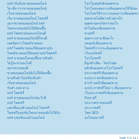
smf เริ่มต้นขายของออนไลน์
โปรโมทผลักดันยอดขาย
ไอ เดีย การขายของออนไลน์
โปรโมทแผนการเพิ่มยอดขายให้ได้ผล
เว็บขายของออนไลน์
โปรโมทวิธีการวางแผนการเพิ่มยอดขา
เริ่ม ขายของออนไลน์ โพสฟรี
ยอดขายไม่ดีควรทำอย่างไร
อยากขายของออนไลน์ smf
ยอดขายตกเกิดจากอะไร
โพสขายของยังไงให้มีคนซื้อ
ทำไมต้องเพิ่มยอดขาย
smf โพสขายของแบบไหนดี
ขายฟรี
smf ขายของออนไลน์ที่ไหนดี
ยอดการขาย คืออะไร
เทคนิคการโพสต์ขายของ
กลยุทธ์เพิ่มยอดขาย
smf โพสต์ขายของให้ยอดขายปัง
โพสฟรีการกระตุ้นยอดขาย
โพสต์ขายของให้ยอดขายปังโพสฟรี
เว็บบอร์ดฟรี
smf ขายของในกลุ่มซื้อขายสินค้า
โปรโมทฟรี
ไม่รู้จะขายอะไรดี
มีลูกค้าเพิ่ม - YouTube
อยากขายของดี
ผลักดันยอดขายโปรโมทฟรี
ขายของออนไลน์ยังไงให้มีคนซื้อ
ประกาศฟรีเพิ่มยอดขาย
ขายสินค้าไม่สต๊อกสินค้า
ลงประกาศเพิ่มยอดขาย
เริ่มขายของออนไลน์
ฝากร้านฟรีเพิ่มยอดขาย
รับทำ seo ด่วน
ลงประกาศฟรีใหม่ ๆ เพิ่มยอดขาย
smf โพสฟรี
เว็บประกาศฟรีเพิ่มยอดขาย
smf ขายของออนไลน์อะไรดี
Post ฟรี
smf โพสฟรี
ประกาศขายของฟรี
แคปชั่นแม่ค้าออนไลน์ โพสฟรี
ประกาศฟรี
โพสฟรีแคปชั่นโพสขายของยังไงให้ปัง
โพส SEO
smf แคปชั่นแม่ค้าออนไลน์
ลงโฆษณาฟรี
SMF 2.0.19
|