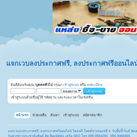
แจกเวบลงประกาศฟรี, ลงประกาศฟรีออนไลน์
ยินดีต้อนรับคุณ,
บุคคลทั่วไป
กรุณา
เข้าสู่ระบบ
หรือ
ลงทะเบียน
เข้าสู่ระบบด้วยชื่อผู้ใช้ รหัสผ่าน และระยะเวลาในเซสชั่น
หน้าแรก
ช่วยเหลือ
ค้นหา
เข้าสู่ระบบ
สมัครสมาชิก
แจกเวบลงประกาศฟรี, ลงประกาศฟรีออนไลน์ โพสฟรี โพสต์ขายของฟรี
»
รับซื้อบิ๊กไบค์ พั
รับฝากข่าวประชาสัมพันธ์ ติด Backlinks เสริม SEO โทร 099-0564294 , 094-9466465.