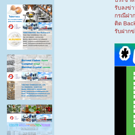
รับลงข่
กรณีฝาก
ติด Bac
รับฝากข