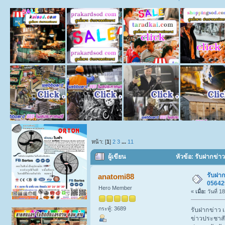
หน้า: [
1
]
2
3
...
11
ผู้เขียน
หัวข้อ: รับฝากข่า
รับฝาก
anatomi88
05642
Hero Member
«
เมื่อ:
วันที่ 
กระทู้: 3689
รับฝากข่าว 
ข่าวประชาสั