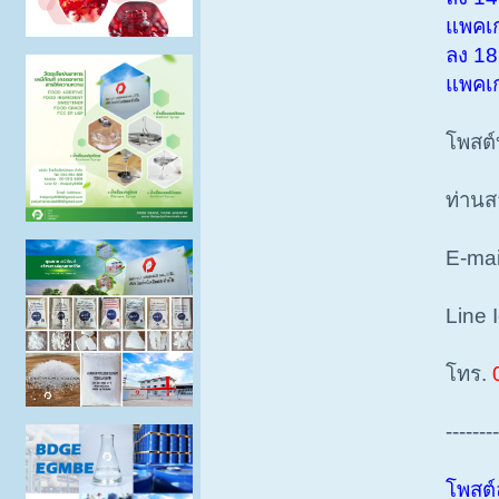
แพคเกจ
ลง 18 เ
แพคเกจ
โพสต์บท
ท่านสา
E-mai
Line I
โทร.
0
---------
โพสต์ล