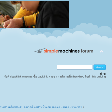
ข่าว:
รับทำ backlink คุณภาพ, ซื้อ backlink สายขาว, บริการเพิ่ม backlink, รับทำ link building
่น กระเป๋า เครื่องประดับ จิวเวลลี่ นาฬิกา น้ำหอม รองเท้า แว่นตา แหวน ฯลฯ
»