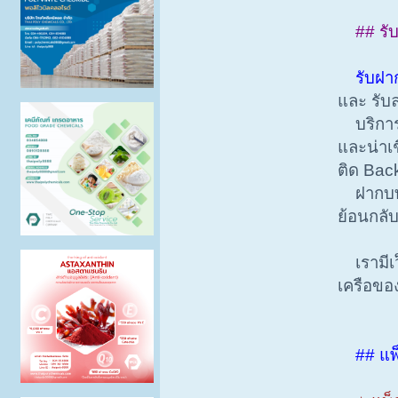
## รั
รับฝา
และ รับล
บริการติ
และน่าเช
ติด Bac
ฝากบทคว
ย้อนกลับ
เรามีเว
เครือขอ
## แพ