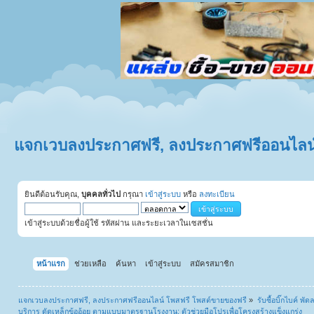
แจกเวบลงประกาศฟรี, ลงประกาศฟรีออนไลน์
ยินดีต้อนรับคุณ,
บุคคลทั่วไป
กรุณา
เข้าสู่ระบบ
หรือ
ลงทะเบียน
เข้าสู่ระบบด้วยชื่อผู้ใช้ รหัสผ่าน และระยะเวลาในเซสชั่น
หน้าแรก
ช่วยเหลือ
ค้นหา
เข้าสู่ระบบ
สมัครสมาชิก
แจกเวบลงประกาศฟรี, ลงประกาศฟรีออนไลน์ โพสฟรี โพสต์ขายของฟรี
»
รับซื้อบิ๊กไบค์ พั
บริการ ดัดเหล็กข้ออ้อย ตามแบบมาตรฐานโรงงาน: ตัวช่วยมือโปรเพื่อโครงสร้างแข็งแกร่ง