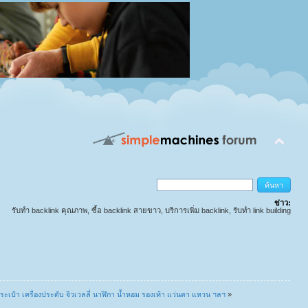
ข่าว:
รับทำ backlink คุณภาพ, ซื้อ backlink สายขาว, บริการเพิ่ม backlink, รับทำ link building
่น กระเป๋า เครื่องประดับ จิวเวลลี่ นาฬิกา น้ำหอม รองเท้า แว่นตา แหวน ฯลฯ
»