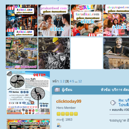
หน้า:
1
2
[
3
]
4
5
...
12
ผู้เขียน
หัวข้อ: บริการ ดั
Re: บร
clicktoday99
โปรเพื
Hero Member
«
ตอบกลับ #30 
กระทู้: 1863
ขออนุญาต อั