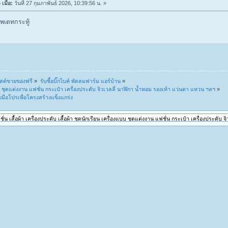
เมื่อ:
วันที่ 27 กุมภาพันธ์ 2026, 10:39:56 น. »
พเดทกระทู้
สต์ขายของฟรี
»
รับซื้อบิ๊กไบค์ พัดลมฟาร์ม แอร์บ้าน
»
องแบบ ชุดแต่งงาน แฟชั่น กระเป๋า เครื่องประดับ จิวเวลลี่ นาฬิกา น้ำหอม รองเท้า แว่นตา แหวน ฯลฯ
»
มือโปรเพื่อโครงสร้างแข็งแกร่ง