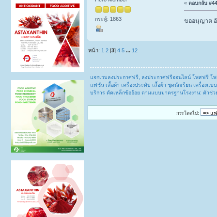
«
ตอบกลับ #44 
กระทู้: 1863
ขออนุญาต อั
หน้า:
1
2
[
3
]
4
5
...
12
แจกเวบลงประกาศฟรี, ลงประกาศฟรีออนไลน์ โพสฟรี โพ
แฟชั่น เสื้อผ้า เครื่องประดับ เสื้อผ้า ชุดนักเรียน เครื่
บริการ ดัดเหล็กข้ออ้อย ตามแบบมาตรฐานโรงงาน: ตัวช่วย
กระโดดไป: