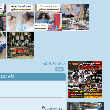
« หน้าที่แล้ว
ต่อไป »
พิมพ์
1314 ครั้ง)
บันทึกการเข้า