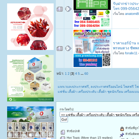
รับฝากข่าวประช
โทร 099-05642
เริ่มโดย
anatomi8
ราคาแอร์บ้าน แอ
พรหมดวง ซัพพ
เริ่มโดย
foraliv11
หน้า:
1
2
[
3
]
4
5
...
60
แจกเวบลงประกาศฟรี, ลงประกาศฟรีออนไลน์ โพสฟรี โพ
แฟชั่น เสื้อผ้า เครื่องประดับ เสื้อผ้า ชุดนักเรียน เครื่
กระโดดไป:
หัวข้อที่ถู
หัวข้อปกติ
หัวข้อติดห
Hot Topic (More than 15 replies)