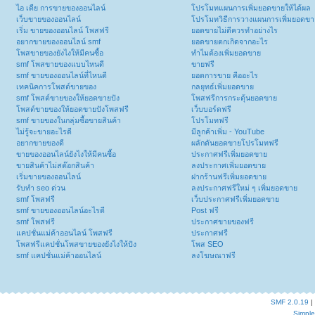
ไอ เดีย การขายของออนไลน์
โปรโมทแผนการเพิ่มยอดขายให้ได้ผล
เว็บขายของออนไลน์
โปรโมทวิธีการวางแผนการเพิ่มยอดขา
เริ่ม ขายของออนไลน์ โพสฟรี
ยอดขายไม่ดีควรทำอย่างไร
อยากขายของออนไลน์ smf
ยอดขายตกเกิดจากอะไร
โพสขายของยังไงให้มีคนซื้อ
ทำไมต้องเพิ่มยอดขาย
smf โพสขายของแบบไหนดี
ขายฟรี
smf ขายของออนไลน์ที่ไหนดี
ยอดการขาย คืออะไร
เทคนิคการโพสต์ขายของ
กลยุทธ์เพิ่มยอดขาย
smf โพสต์ขายของให้ยอดขายปัง
โพสฟรีการกระตุ้นยอดขาย
โพสต์ขายของให้ยอดขายปังโพสฟรี
เว็บบอร์ดฟรี
smf ขายของในกลุ่มซื้อขายสินค้า
โปรโมทฟรี
ไม่รู้จะขายอะไรดี
มีลูกค้าเพิ่ม - YouTube
อยากขายของดี
ผลักดันยอดขายโปรโมทฟรี
ขายของออนไลน์ยังไงให้มีคนซื้อ
ประกาศฟรีเพิ่มยอดขาย
ขายสินค้าไม่สต๊อกสินค้า
ลงประกาศเพิ่มยอดขาย
เริ่มขายของออนไลน์
ฝากร้านฟรีเพิ่มยอดขาย
รับทำ seo ด่วน
ลงประกาศฟรีใหม่ ๆ เพิ่มยอดขาย
smf โพสฟรี
เว็บประกาศฟรีเพิ่มยอดขาย
smf ขายของออนไลน์อะไรดี
Post ฟรี
smf โพสฟรี
ประกาศขายของฟรี
แคปชั่นแม่ค้าออนไลน์ โพสฟรี
ประกาศฟรี
โพสฟรีแคปชั่นโพสขายของยังไงให้ปัง
โพส SEO
smf แคปชั่นแม่ค้าออนไลน์
ลงโฆษณาฟรี
SMF 2.0.19
|
Simpl