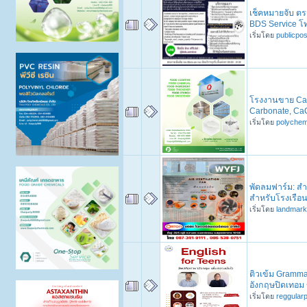
เช็คหมายจับ ตร
BDS Service โ
เริ่มโดย
publicpo
โรงงานขาย Cal
Carbonate, Ca
เริ่มโดย
polychem
พัดลมฟาร์ม: 
สำหรับโรงเรื
เริ่มโดย
landmar
ติวเข้ม Gramma
อังกฤษปิดเทอม
เริ่มโดย
reggular