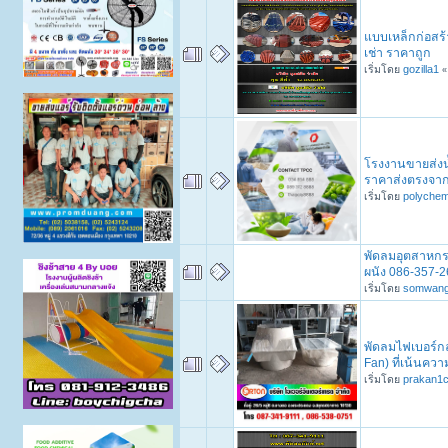
แบบเหล็กก่อสร้
เช่า ราคาถูก
เริ่มโดย
gozilla1
โรงงานขายส่งน้
ราคาส่งตรงจากผ
เริ่มโดย
polychem
พัดลมอุตสาหกรร
ผนัง 086-357-2
เริ่มโดย
somwan
พัดลมไฟเบอร์กล
Fan) ที่เน้นคว
เริ่มโดย
prakan1