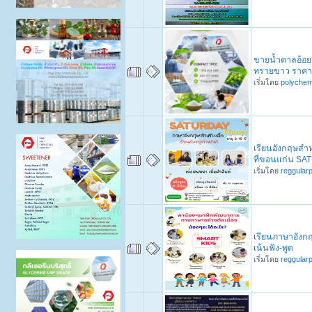
ขายน้ำตาลอ้อย
ทรายขาว ราคา
เริ่มโดย
polychem
เรียนอังกฤษสำห
ที่ขอนแก่น S
เริ่มโดย
reggular
เรียนภาษาอังกฤ
เน้นฟัง-พูด
เริ่มโดย
reggular