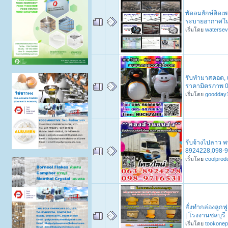
พัดลมยักษ์ติดเ
ระบายอากาศในโ
เริ่มโดย
waterse
รับทำมาสคอต, 
ราคามิตรภาพ 
เริ่มโดย
goodday
รับจ้างไปลาว พ
8924228,098-9
เริ่มโดย
coolprod
สั่งทำกล่องลูกฟ
| โรงงานชลบุรี
เริ่มโดย
tookonep