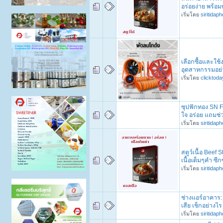
อร่อยง่าย พร้อม
เริ่มโดย
siritidap
เลือกซื้อและใช
อุตสาหกรรมอย่า
เริ่มโดย
clicktod
ซุปฟักทอง SN Fo
ใจ อร่อย แถมช่ว
เริ่มโดย
siritidap
สตูว์เนื้อ Beef
เนื้อเต็มๆคำ ซ
เริ่มโดย
siritidap
ช่างแอร์อาคาร:
เสีย เช็กอย่างไ
เริ่มโดย
siritidap