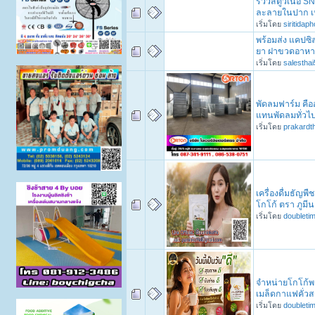
รีวิวสตูว์เนื้อ 
ละลายในปาก เ
เริ่มโดย
siritidap
พร้อมส่ง แคปซิ
ยา ฝาขวดอาหา
เริ่มโดย
salesthai
พัดลมฟาร์ม คือ
แทนพัดลมทั่วไ
เริ่มโดย
prakardt
เครื่องดื่มธัญพ
โกโก้ ตรา ภูมี
เริ่มโดย
doubleti
จำหน่ายโกโก้พร้
เมล็ดกาแฟคั่วส
เริ่มโดย
doubleti