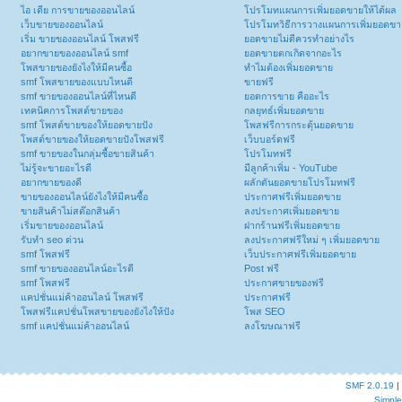
ไอ เดีย การขายของออนไลน์
โปรโมทแผนการเพิ่มยอดขายให้ได้ผล
เว็บขายของออนไลน์
โปรโมทวิธีการวางแผนการเพิ่มยอดขา
เริ่ม ขายของออนไลน์ โพสฟรี
ยอดขายไม่ดีควรทำอย่างไร
อยากขายของออนไลน์ smf
ยอดขายตกเกิดจากอะไร
โพสขายของยังไงให้มีคนซื้อ
ทำไมต้องเพิ่มยอดขาย
smf โพสขายของแบบไหนดี
ขายฟรี
smf ขายของออนไลน์ที่ไหนดี
ยอดการขาย คืออะไร
เทคนิคการโพสต์ขายของ
กลยุทธ์เพิ่มยอดขาย
smf โพสต์ขายของให้ยอดขายปัง
โพสฟรีการกระตุ้นยอดขาย
โพสต์ขายของให้ยอดขายปังโพสฟรี
เว็บบอร์ดฟรี
smf ขายของในกลุ่มซื้อขายสินค้า
โปรโมทฟรี
ไม่รู้จะขายอะไรดี
มีลูกค้าเพิ่ม - YouTube
อยากขายของดี
ผลักดันยอดขายโปรโมทฟรี
ขายของออนไลน์ยังไงให้มีคนซื้อ
ประกาศฟรีเพิ่มยอดขาย
ขายสินค้าไม่สต๊อกสินค้า
ลงประกาศเพิ่มยอดขาย
เริ่มขายของออนไลน์
ฝากร้านฟรีเพิ่มยอดขาย
รับทำ seo ด่วน
ลงประกาศฟรีใหม่ ๆ เพิ่มยอดขาย
smf โพสฟรี
เว็บประกาศฟรีเพิ่มยอดขาย
smf ขายของออนไลน์อะไรดี
Post ฟรี
smf โพสฟรี
ประกาศขายของฟรี
แคปชั่นแม่ค้าออนไลน์ โพสฟรี
ประกาศฟรี
โพสฟรีแคปชั่นโพสขายของยังไงให้ปัง
โพส SEO
smf แคปชั่นแม่ค้าออนไลน์
ลงโฆษณาฟรี
SMF 2.0.19
|
Simpl