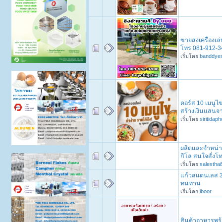
ขายส่งเครื่องเ
โทร 081-912-3
เริ่มโดย
banddye
คอร์ส 10 เมนูไ
สร้างเงินแสนจา
เริ่มโดย
siritidap
ผลิตและจำหน่าย
กิโล สนใจสั่งโ
เริ่มโดย
salesthai
แก้วสแตนเลส 30
ทนทาน
เริ่มโดย
iboor
สินค้าอาหารพร้