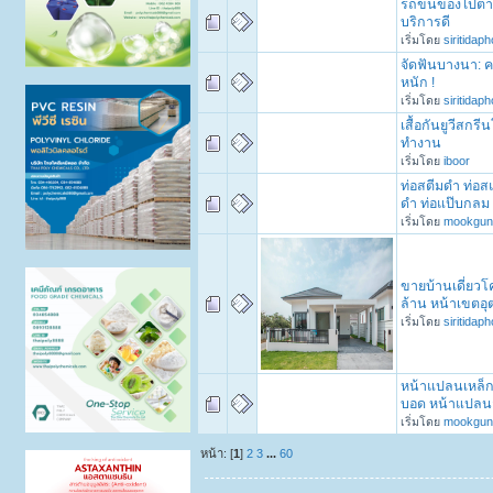
รถขนของไปต่าง
บริการดี
เริ่มโดย
siritidap
จัดฟันบางนา: 
หนัก !
เริ่มโดย
siritidap
เสื้อกันยูวีสกร
ทำงาน
เริ่มโดย
iboor
ท่อสตีมดำ ท่อส
ดำ ท่อแป๊บกลม
เริ่มโดย
mookgun
ขายบ้านเดี่ยวโค
ล้าน หน้าเขตอ
เริ่มโดย
siritidap
หน้าแปลนเหล็
บอด หน้าแปลน
เริ่มโดย
mookgun
หน้า: [
1
]
2
3
...
60