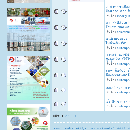
วาล์วทองเหลือง
ย้อนกลับ สวิงเช
เริ่มโดย
mookgun
ขายส่งฟิล์มหด
โรงงานผลิตฟิล
เริ่มโดย
salesthai
ขนย้ายของอย่า
ไปต่างจังหวัด
เริ่มโดย
siritidap
การสร้างอาชีพ
สูงถูกนำมาใช
เริ่มโดย
siritidap
รถหกล้อรับจ้าง
ต้องการคนยกด
เริ่มโดย
siritidap
ซ่อมบำรุงอาคาร
เริ่มโดย
siritidap
เด็กฟันขากรรไก
เริ่มโดย
siritidap
หน้า: [
1
]
2
3
...
60
แจกเวบลงประกาศฟรี, ลงประกาศฟรีออนไลน์ โพสฟรี โพ