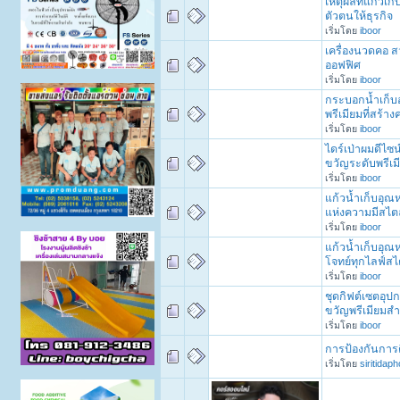
เหตุผลที่แก้วเก
ตัวตนให้ธุรกิจ
เริ่มโดย
iboor
เครื่องนวดคอ ส
ออฟฟิศ
เริ่มโดย
iboor
กระบอกน้ำเก็บอ
พรีเมียมที่สร้
เริ่มโดย
iboor
ไดร์เป่าผมดีไซน
ขวัญระดับพรีเ
เริ่มโดย
iboor
แก้วน้ำเก็บอุณ
แห่งความมีสไตล์
เริ่มโดย
iboor
แก้วน้ำเก็บอุณหภ
โจทย์ทุกไลฟ์สไ
เริ่มโดย
iboor
ชุดกิฟต์เซตอุป
ขวัญพรีเมียมส
เริ่มโดย
iboor
การป้องกันการ
เริ่มโดย
siritidap