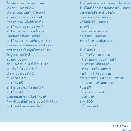
ไอ เดีย การขายของออนไลน์
โปรโมทแผนการเพิ่มยอดขายให้ได้ผล
เว็บขายของออนไลน์
โปรโมทวิธีการวางแผนการเพิ่มยอดขา
เริ่ม ขายของออนไลน์ โพสฟรี
ยอดขายไม่ดีควรทำอย่างไร
อยากขายของออนไลน์ smf
ยอดขายตกเกิดจากอะไร
โพสขายของยังไงให้มีคนซื้อ
ทำไมต้องเพิ่มยอดขาย
smf โพสขายของแบบไหนดี
ขายฟรี
smf ขายของออนไลน์ที่ไหนดี
ยอดการขาย คืออะไร
เทคนิคการโพสต์ขายของ
กลยุทธ์เพิ่มยอดขาย
smf โพสต์ขายของให้ยอดขายปัง
โพสฟรีการกระตุ้นยอดขาย
โพสต์ขายของให้ยอดขายปังโพสฟรี
เว็บบอร์ดฟรี
smf ขายของในกลุ่มซื้อขายสินค้า
โปรโมทฟรี
ไม่รู้จะขายอะไรดี
มีลูกค้าเพิ่ม - YouTube
อยากขายของดี
ผลักดันยอดขายโปรโมทฟรี
ขายของออนไลน์ยังไงให้มีคนซื้อ
ประกาศฟรีเพิ่มยอดขาย
ขายสินค้าไม่สต๊อกสินค้า
ลงประกาศเพิ่มยอดขาย
เริ่มขายของออนไลน์
ฝากร้านฟรีเพิ่มยอดขาย
รับทำ seo ด่วน
ลงประกาศฟรีใหม่ ๆ เพิ่มยอดขาย
smf โพสฟรี
เว็บประกาศฟรีเพิ่มยอดขาย
smf ขายของออนไลน์อะไรดี
Post ฟรี
smf โพสฟรี
ประกาศขายของฟรี
แคปชั่นแม่ค้าออนไลน์ โพสฟรี
ประกาศฟรี
โพสฟรีแคปชั่นโพสขายของยังไงให้ปัง
โพส SEO
smf แคปชั่นแม่ค้าออนไลน์
ลงโฆษณาฟรี
SMF 2.0.19
|
Simpl